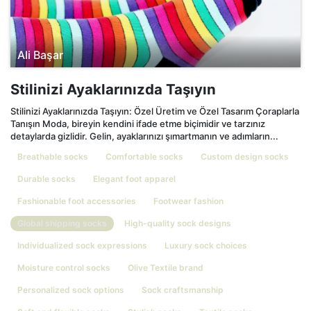
Ali Başar
Stilinizi Ayaklarınızda Taşıyın
Stilinizi Ayaklarınızda Taşıyın: Özel Üretim ve Özel Tasarım Çoraplarla
Tanışın Moda, bireyin kendini ifade etme biçimidir ve tarzınız
detaylarda gizlidir. Gelin, ayaklarınızı şımartmanın ve adımların...
Breathable socks
Comfortable socks
Custom design socks
Durable socks
Elegant foot apparel
Fashionable foot accessories
Footwear fashion
Global shipping socks
High-quality sock designs
Individualized sock expressions
Luxury sock choices
Moisture control socks
Olive Textile brand
Personalized sock options
Sock craftsmanship