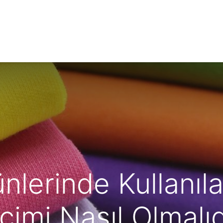
Hakkımızda
Ürünler
Üretim
Sürdürülebilirlik
ünlerinde Kullanı
çimi Nasıl Olmalıd