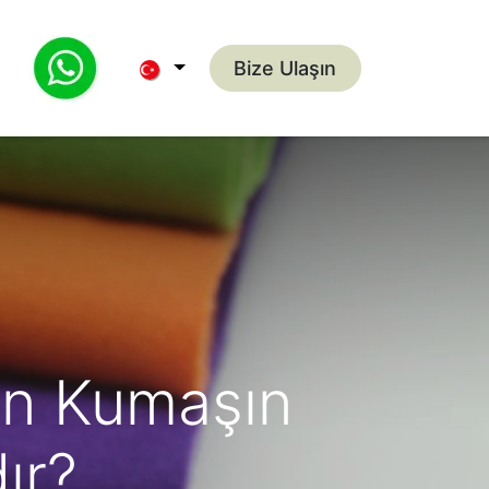
Bize Ulaşın
FAQ
Blog
Bize Ulaşın
lan Kumaşın
ır?